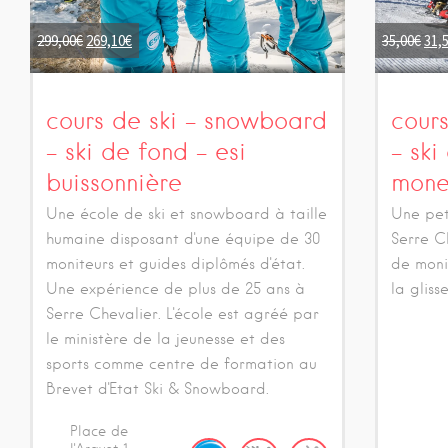
299,00
€
269,10
€
35,00
€
31,
cours de ski – snowboard
cour
– ski de fond – esi
– ski
buissonnière
mone
Une école de ski et snowboard à taille
Une pet
humaine disposant d'une équipe de 30
Serre C
moniteurs et guides diplômés d'état.
de moni
Une expérience de plus de 25 ans à
la gliss
Serre Chevalier. L'école est agréé par
le ministère de la jeunesse et des
sports comme centre de formation au
Brevet d'Etat Ski & Snowboard.
Place de