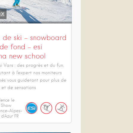
50
€
s de ski – snowboard
 de fond – esi
ina new school
si Vars : des progrès et du fun.
tant à l'expert nos moniteurs
nés vous guideront pour plus de
 et de sensations
dence le
t Show
ence-Alpes-
 d'Azur
FR