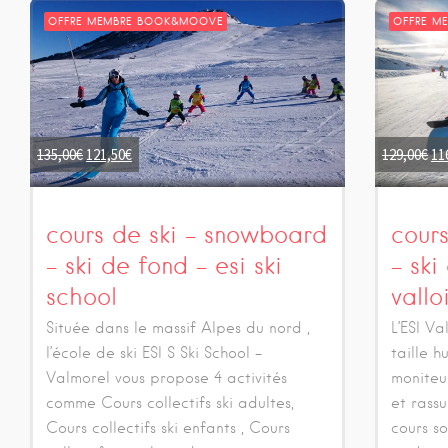
OFFRE MEMBRE BOOK&MOOVE
OFFRE M
135,00
€
121,50
€
129,00
€
11
cours de ski – snowboard
cour
– ski de fond – esi ski
– ski
school
vallo
Située dans le massif Alpes du nord ,
L’ESI Va
l’école de ski ESI S Ski School -
taille h
Valmorel vous propose 4 activités
moniteu
comme Cours collectifs ski adultes,
et rass
Cours collectifs ski enfants , Cours
cours so