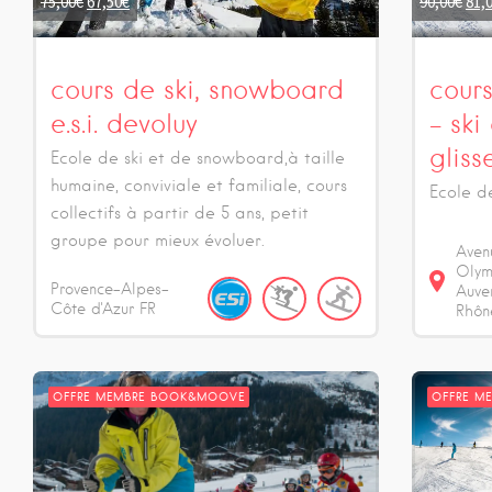
75,00
€
67,50
€
90,00
€
81,
Isère
cours de ski, snowboard
cour
e.s.i. devoluy
– ski
gliss
Ecole de ski et de snowboard,à taille
humaine, conviviale et familiale, cours
Ecole d
collectifs à partir de 5 ans, petit
groupe pour mieux évoluer.
Aven
Olym
Provence-Alpes-
Auve
Côte d'Azur
FR
Rhôn
OFFRE MEMBRE BOOK&MOOVE
OFFRE M