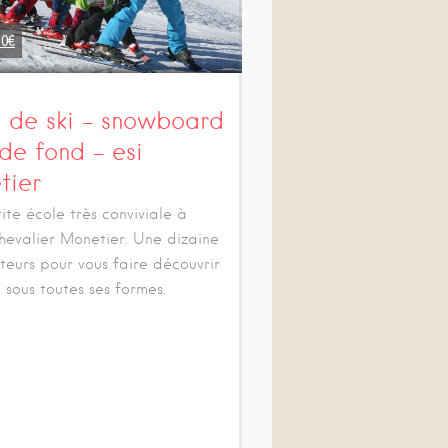
50
€
s de ski – snowboard
 de fond – esi
tier
ite école très conviviale à
hevalier Monetier. Une dizaine
teurs pour vous faire découvrir
e sous toutes ses formes.