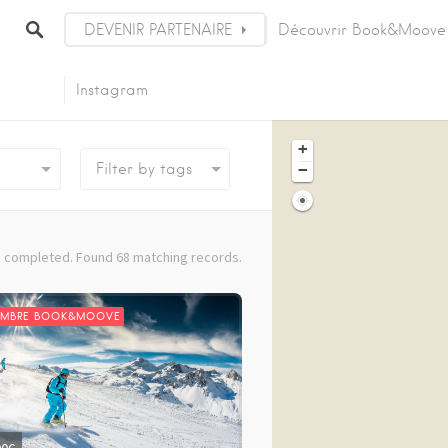
DEVENIR PARTENAIRE
Découvrir Book&Moove
Instagram
+
−
rts
 completed. Found 68 matching records.
EMBRE BOOK&MOOVE