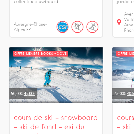
collectifs snowboard.
jardin e
Aven
Vall
Auvergne-Rhône-
Auve
Alpes
FR
Rhôn
OFFRE MEMBRE BOOK&MOOVE
OFFRE M
50,00
€
45,00
€
45,00
€
40,
cours de ski – snowboard
cour
– ski de fond – esi du
– ski