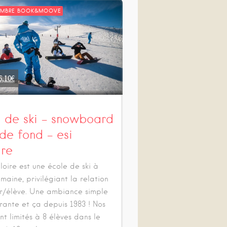
EMBRE BOOK&MOOVE
6,10
€
s de ski – snowboard
 de fond – esi
ire
lloire est une école de ski à
umaine, privilégiant la relation
r/élève. Une ambiance simple
urante et ça depuis 1983 ! Nos
nt limités à 8 élèves dans le