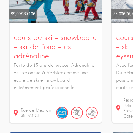
99,00
€
89,10
€
85,00
€
76,
cours de ski – snowboard
cour
– ski de fond – esi
– ski
adrénaline
eyss
Forte de 15 ans de succès, Adrenaline
Avec l'e
est reconnue à Verbier comme une
Du débu
école de ski et snowboard
passion
extrêmement professionnelle.
maîtrise
Rési
Poin
Rue de Médran
Prov
38
VS
CH
Côte