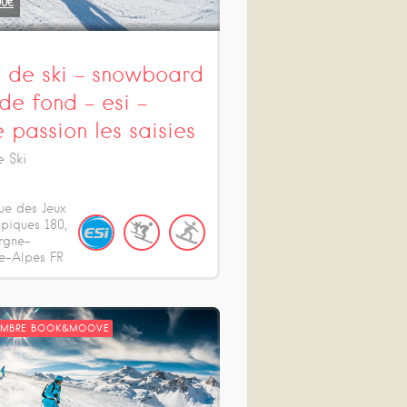
00
€
s de ski – snowboard
 de fond – esi –
e passion les saisies
e Ski
ue des Jeux
piques
180
rgne-
e-Alpes
FR
EMBRE BOOK&MOOVE