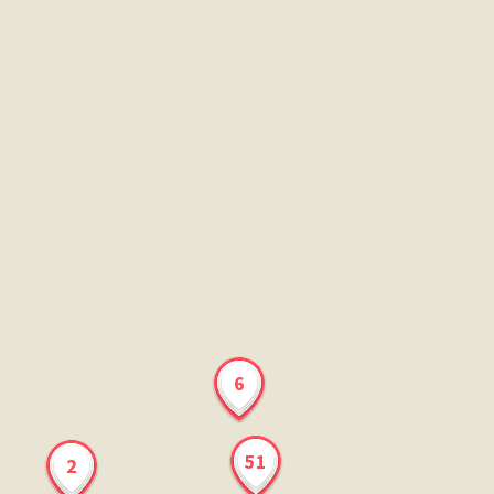
6
51
2