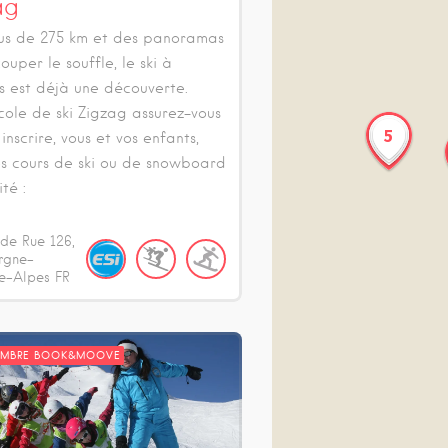
ag
us de 275 km et des panoramas
ouper le souffle, le ski à
 est déjà une découverte.
école de ski Zigzag assurez-vous
5
inscrire, vous et vos enfants,
s cours de ski ou de snowboard
té :
de Rue
126
rgne-
e-Alpes
FR
EMBRE BOOK&MOOVE