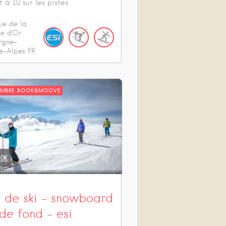
t à 10 sur les pistes
ue de la
ée d'Or
rgne-
e-Alpes
FR
EMBRE BOOK&MOOVE
50
€
s de ski – snowboard
 de fond – esi