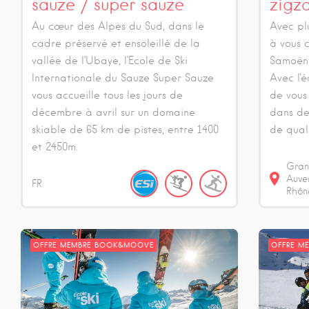
sauze / super sauze
zigz
Au cœur des Alpes du Sud, dans le
Avec pl
cadre préservé et ensoleillé de la
à vous c
vallée de l’Ubaye, l’Ecole de Ski
Samoëns
Internationale du Sauze Super Sauze
Avec l'
vous accueille tous les jours de
de vous 
décembre à avril sur un domaine
dans de
skiable de 65 km de pistes, entre 1400
de quali
et 2450m.
Gran
Auve
FR
Rhôn
OFFRE MEMBRE BOOK&MOOVE
OFFRE M