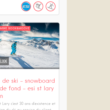
EMBRE BOOK&MOOVE
2,00
€
s de ski – snowboard
 de fond – esi st lary
an
t Lary c'est 30 ans d'existence et
on du ski au service du client.