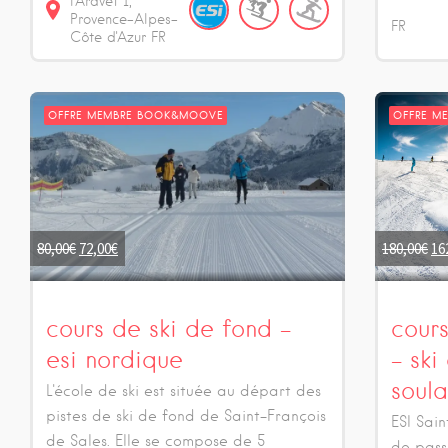
l'Aravet
1
Provence-Alpes-
FR
Côte d'Azur
FR
OFFRE MEMBRE BOOK&MOOVE
OFFRE M
80,00
€
72,00
€
180,00
€
16
cours de ski de fond –
cour
esi nordique
– ski
soul
L'école de ski est située au départ des
pistes de ski de fond de Saint-François
ESI Sain
de Sales. Elle se compose de 5
de passi