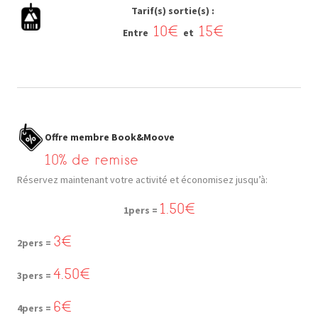
Tarif(s) sortie(s) :
10€
15€
Entre
et
Offre membre Book&Moove
10% de remise
Réservez maintenant votre activité et économisez jusqu’à:
1.50€
1pers =
3€
2pers =
4.50€
3pers =
6€
4pers =