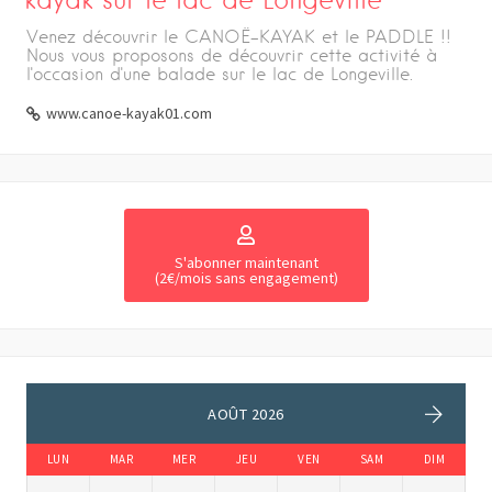
Venez découvrir le CANOË-KAYAK et le PADDLE !!
Nous vous proposons de découvrir cette activité à
l'occasion d'une balade sur le lac de Longeville.
www.canoe-kayak01.com
S'abonner maintenant
(2€/mois sans engagement)
AOÛT 2026
LUN
MAR
MER
JEU
VEN
SAM
DIM