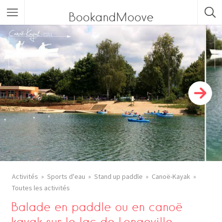
BookandMoove
Toutes les activités
Sports en eaux vives
Sports aériens
Sports de grimpe / Sports de corde
Sports de glisse
Ecole de ski
Haute-Savoie
Activités
Sports d'eau
Stand up paddle
Canoë-Kayak
Toutes les activités
Savoie
Balade en paddle ou en canoë
Isère
kayak sur le lac de Longeville