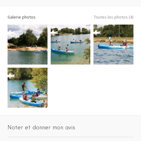
+
−
Galerie photos
Toutes les photos (4)
Route de Priay
800
Auvergne-Rhône-
Alpes
FR
Itinéraire
Noter et donner mon avis