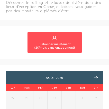
Découvrez le rafting et le kayak de rivière dans des
lieux d’exception en Corse, et laissez-vous guider
par des moniteurs diplômés d'état.
S'abonner maintenant
(2€/mois sans engagement)
AOÛT 2026
LUN
MAR
MER
JEU
VEN
SAM
DIM
27
28
29
30
31
1
2