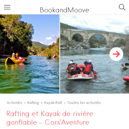
BookandMoove
Toutes les activités
Sports en eaux vives
Sports aériens
Sports de grimpe / Sports de corde
Sports de glisse
Ecole de ski
Haute-Savoie
Activités
Rafting
Kayak-Raft
Toutes les activités
Savoie
Rafting et Kayak de rivière
gonflable – Cors’Aventure
Isère