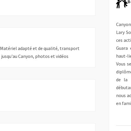
B
Canyon
Lary So
ces act
Guara 
atériel adapté et de qualité, transport
haut-li
s jusqu'au Canyon, photos et vidéos
Vous se
diplôm
de la 
débutan
nous ad
en fami