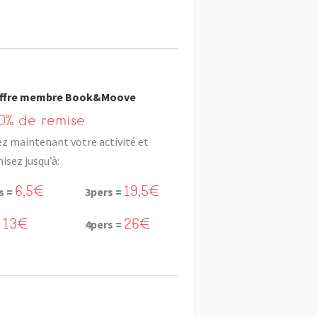
ffre membre Book&Moove
0% de remise
z maintenant votre activité et
sez jusqu’à:
6,5€
19,5€
s =
3pers =
13€
26€
=
4pers =