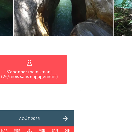
S'abonner maintenant
(2€/mois sans engagement)
AOÛT 2026
MAR
MER
JEU
VEN
SAM
DIM