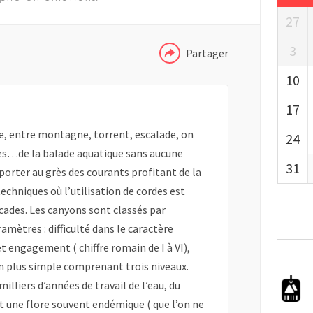
PLUS
27
3
Partager
10
17
, entre montagne, torrent, escalade, on
24
nes…de la balade aquatique sans aucune
31
e porter au grès des courants profitant de la
techniques où l’utilisation de cordes est
cades. Les canyons sont classés par
amètres : difficulté dans le caractère
, et engagement ( chiffre romain de I à VI),
ion plus simple comprenant trois niveaux.
lliers d’années de travail de l’eau, du
 et une flore souvent endémique ( que l’on ne