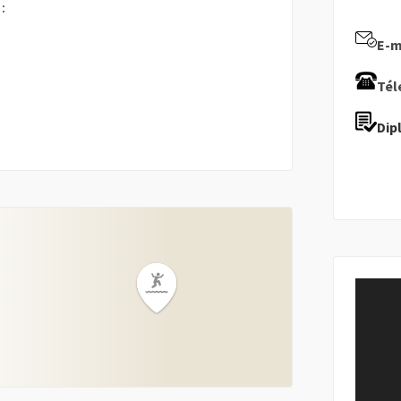
:
E-ma
Tél
Dip