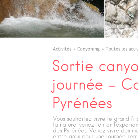
Isère
Activités
Canyoning
Toutes les acti
Sortie canyo
journée – C
Pyrénées
Vous souhaitez vivre le grand fr
la nature, venez tenter l'expéri
des Pyrénées. Venez vivre des mo
entre amis pour une journée rem