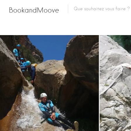
BookandMoove
Toutes les activités
Sports en eaux vives
Sports aériens
Sports de grimpe / Spo
de corde
Sports de glisse
Ecole de ski
Haute-Savoie
Savoie