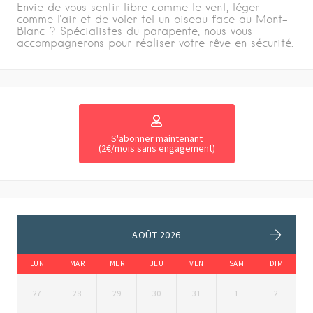
Envie de vous sentir libre comme le vent, léger
comme l'air et de voler tel un oiseau face au Mont-
Blanc ? Spécialistes du parapente, nous vous
accompagnerons pour réaliser votre rêve en sécurité.
S'abonner maintenant
(2€/mois sans engagement)
AOÛT 2026
LUN
MAR
MER
JEU
VEN
SAM
DIM
27
28
29
30
31
1
2