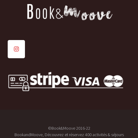
©Book&Moove 2016-22
BookandMoove, Découvrez et réservez 400 activités & séjours