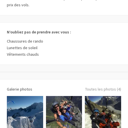
prix des vols.
N’oubliez pas de prendre avec vous :
Chaussures de rando
Lunettes de soleil
Vêtements chauds
+
−
Galerie photos
Toutes les photos (4)
Clos de la Grosse Pierre
64
Auvergne-
Rhône-Alpes
FR
Itinéraire