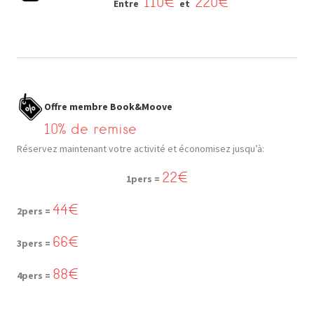
110€
220€
Entre
et
Offre membre Book&Moove
10% de remise
Réservez maintenant votre activité et économisez jusqu’à:
22€
1pers =
44€
2pers =
66€
3pers =
88€
4pers =